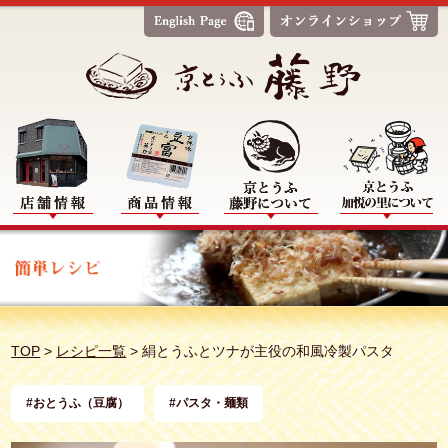
TOP
>
レシピ一覧
>
絹とうふとツナが主役の和風冷製パスタ
#おとうふ（豆腐）
#パスタ・麺類