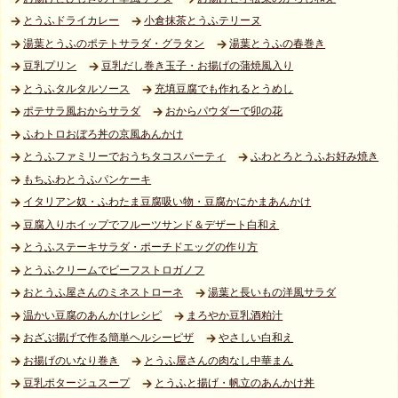
とうふドライカレー
小倉抹茶とうふテリーヌ
湯葉とうふのポテトサラダ・グラタン
湯葉とうふの春巻き
豆乳プリン
豆乳だし巻き玉子・お揚げの蒲焼風入り
とうふタルタルソース
充填豆腐でも作れるとうめし
ポテサラ風おからサラダ
おからパウダーで卯の花
ふわトロおぼろ丼の京風あんかけ
とうふファミリーでおうちタコスパーティ
ふわとろとうふお好み焼き
もちふわとうふパンケーキ
イタリアン奴・ふわたま豆腐吸い物・豆腐かにかまあんかけ
豆腐入りホイップでフルーツサンド＆デザート白和え
とうふステーキサラダ・ポーチドエッグの作り方
とうふクリームでビーフストロガノフ
おとうふ屋さんのミネストローネ
湯葉と長いもの洋風サラダ
温かい豆腐のあんかけレシピ
まろやか豆乳酒粕汁
おざぶ揚げで作る簡単ヘルシーピザ
やさしい白和え
お揚げのいなり巻き
とうふ屋さんの肉なし中華まん
豆乳ポタージュスープ
とうふと揚げ・帆立のあんかけ丼