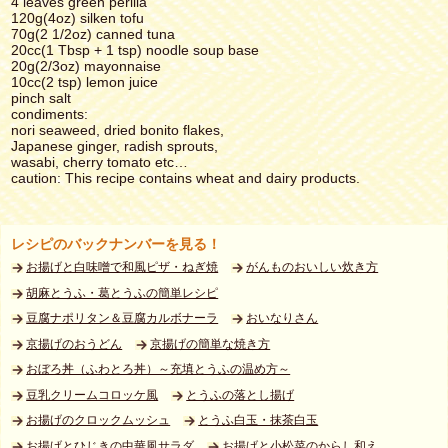
4 leaves green perilla
120g(4oz) silken tofu
70g(2 1/2oz) canned tuna
20cc(1 Tbsp + 1 tsp) noodle soup base
20g(2/3oz) mayonnaise
10cc(2 tsp) lemon juice
pinch salt
condiments:
nori seaweed, dried bonito flakes,
Japanese ginger, radish sprouts,
wasabi, cherry tomato etc…
caution: This recipe contains wheat and dairy products.
レシピのバックナンバーを見る！
お揚げと白味噌で和風ピザ・ねぎ焼
がんものおいしい炊き方
胡麻とうふ・葛とうふの簡単レシピ
豆腐ナポリタン＆豆腐カルボナーラ
おいなりさん
京揚げのおうどん
京揚げの簡単な焼き方
おぼろ丼（ふわとろ丼）～充填とうふの温め方～
豆乳クリームコロッケ風
とうふの落とし揚げ
お揚げのクロックムッシュ
とうふ白玉・抹茶白玉
お揚げとひじきの中華風サラダ
お揚げと小松菜のからし和え