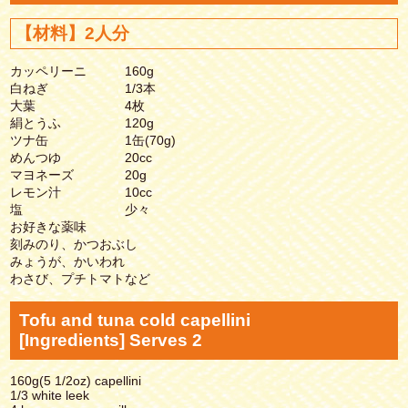
【材料】2人分
カッペリーニ 160g
白ねぎ 1/3本
大葉 4枚
絹とうふ 120g
ツナ缶 1缶(70g)
めんつゆ 20cc
マヨネーズ 20g
レモン汁 10cc
塩 少々
お好きな薬味
刻みのり、かつおぶし
みょうが、かいわれ
わさび、プチトマトなど
Tofu and tuna cold capellini
[Ingredients] Serves 2
160g(5 1/2oz) capellini
1/3 white leek