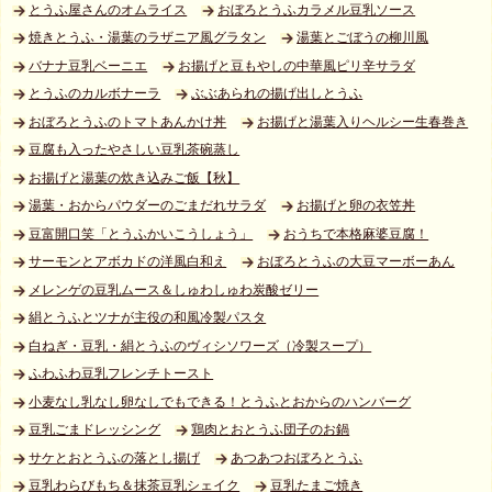
とうふ屋さんのオムライス
おぼろとうふカラメル豆乳ソース
焼きとうふ・湯葉のラザニア風グラタン
湯葉とごぼうの柳川風
バナナ豆乳ベーニエ
お揚げと豆もやしの中華風ピリ辛サラダ
とうふのカルボナーラ
ぶぶあられの揚げ出しとうふ
おぼろとうふのトマトあんかけ丼
お揚げと湯葉入りヘルシー生春巻き
豆腐も入ったやさしい豆乳茶碗蒸し
お揚げと湯葉の炊き込みご飯【秋】
湯葉・おからパウダーのごまだれサラダ
お揚げと卵の衣笠丼
豆富開口笑「とうふかいこうしょう」
おうちで本格麻婆豆腐！
サーモンとアボカドの洋風白和え
おぼろとうふの大豆マーボーあん
メレンゲの豆乳ムース＆しゅわしゅわ炭酸ゼリー
絹とうふとツナが主役の和風冷製パスタ
白ねぎ・豆乳・絹とうふのヴィシソワーズ（冷製スープ）
ふわふわ豆乳フレンチトースト
小麦なし乳なし卵なしでもできる！とうふとおからのハンバーグ
豆乳ごまドレッシング
鶏肉とおとうふ団子のお鍋
サケとおとうふの落とし揚げ
あつあつおぼろとうふ
豆乳わらびもち＆抹茶豆乳シェイク
豆乳たまご焼き