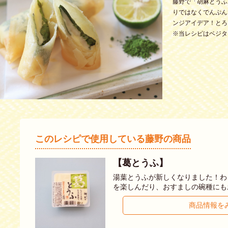
藤野で「胡麻とうふ
りではなくでんぷん
ンジアイデア！とろ
※当レシピはベジタ
このレシピで使用している藤野の商品
【葛とうふ】
湯葉とうふが新しくなりました！わ
を楽しんだり、おすましの碗種にも
商品情報を