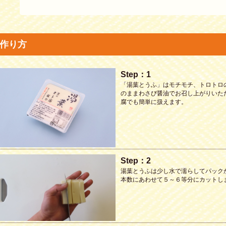
作り方
Step：1
「湯葉とうふ」はモチモチ、トロトロ
のままわさび醤油でお召し上がりいた
腐でも簡単に扱えます。
Step：2
湯葉とうふは少し水で濡らしてパック
本数にあわせて５～６等分にカットし