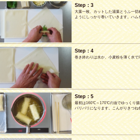
Step：3
大葉一枚、カットした湯葉とうふ一切
ようにしっかり巻いていきます。ハム
Step：4
巻き終わりは水か、小麦粉を薄く水で
Step：5
最初は160℃～170℃の油でゆっくり
パリパリになります。こんがりきつね