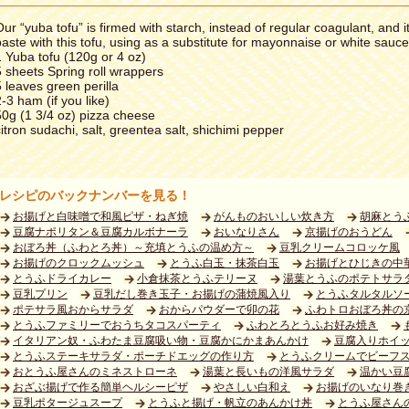
Our “yuba tofu” is firmed with starch, instead of regular coagulant, and
paste with this tofu, using as a substitute for mayonnaise or white sauce
1 Yuba tofu (120g or 4 oz)
5 sheets Spring roll wrappers
5 leaves green perilla
-3 ham (if you like)
50g (1 3/4 oz) pizza cheese
citron sudachi, salt, greentea salt, shichimi pepper
レシピのバックナンバーを見る！
お揚げと白味噌で和風ピザ・ねぎ焼
がんものおいしい炊き方
胡麻とう
豆腐ナポリタン＆豆腐カルボナーラ
おいなりさん
京揚げのおうどん
おぼろ丼（ふわとろ丼）～充填とうふの温め方～
豆乳クリームコロッケ風
お揚げのクロックムッシュ
とうふ白玉・抹茶白玉
お揚げとひじきの中
とうふドライカレー
小倉抹茶とうふテリーヌ
湯葉とうふのポテトサラ
豆乳プリン
豆乳だし巻き玉子・お揚げの蒲焼風入り
とうふタルタルソ
ポテサラ風おからサラダ
おからパウダーで卯の花
ふわトロおぼろ丼の
とうふファミリーでおうちタコスパーティ
ふわとろとうふお好み焼き
イタリアン奴・ふわたま豆腐吸い物・豆腐かにかまあんかけ
豆腐入りホイ
とうふステーキサラダ・ポーチドエッグの作り方
とうふクリームでビーフ
おとうふ屋さんのミネストローネ
湯葉と長いもの洋風サラダ
温かい豆
おざぶ揚げで作る簡単ヘルシーピザ
やさしい白和え
お揚げのいなり巻
豆乳ポタージュスープ
とうふと揚げ・帆立のあんかけ丼
とうふ屋さん