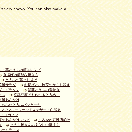
 it’s very chewy. You can also make a
.
ふ・葛とうふの簡単レシピ
京揚げの簡単な焼き方
とうふの落とし揚げ
華風サラダ
お揚げと小松菜のからし和え
ダ・グラタン
湯葉とうふの春巻き
ース
充填豆腐でも作れるとうめし
京風あんかけ
もちふわとうふパンケーキ
ップでフルーツサンド＆デザート白和え
ストロガノフ
腐のあんかけレシピ
まろやか豆乳酒粕汁
き
とうふ屋さんの肉なし中華まん
のオムライス