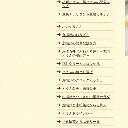
胡麻とうふ・葛とうふの簡単レ
シピ
豆腐ナポリタン＆豆腐カルボナ
ーラ
おいなりさん
京揚げのおうどん
京揚げの簡単な焼き方
おぼろ丼（ふわとろ丼）～充填
とうふの温め方～
豆乳クリームコロッケ風
とうふの落とし揚げ
お揚げのクロックムッシュ
とうふ白玉・抹茶白玉
お揚げとひじきの中華風サラダ
お揚げと小松菜のからし和え
とうふドライカレー
小倉抹茶とうふテリーヌ