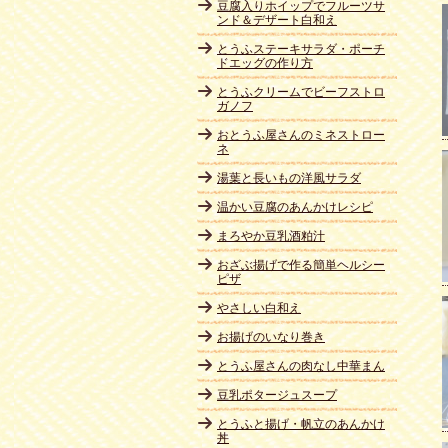
豆腐入りホイップでフルーツサ
ンド＆デザート白和え
とうふステーキサラダ・ポーチ
ドエッグの作り方
とうふクリームでビーフストロ
ガノフ
おとうふ屋さんのミネストロー
ネ
湯葉と長いもの洋風サラダ
温かい豆腐のあんかけレシピ
まろやか豆乳酒粕汁
おざぶ揚げで作る簡単ヘルシー
ピザ
やさしい白和え
お揚げのいなり巻き
とうふ屋さんの肉なし中華まん
豆乳ポタージュスープ
とうふと揚げ・帆立のあんかけ
丼