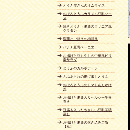
とうふ屋さんのオムライス
おぼろとうふカラメル豆乳ソー
ス
焼きとうふ・湯葉のラザニア風
グラタン
湯葉とごぼうの柳川風
バナナ豆乳ベーニエ
お揚げと豆もやしの中華風ピリ
辛サラダ
とうふのカルボナーラ
ぶぶあられの揚げ出しとうふ
おぼろとうふのトマトあんかけ
丼
お揚げと湯葉入りヘルシー生春
巻き
豆腐も入ったやさしい豆乳茶碗
蒸し
お揚げと湯葉の炊き込みご飯
【秋】