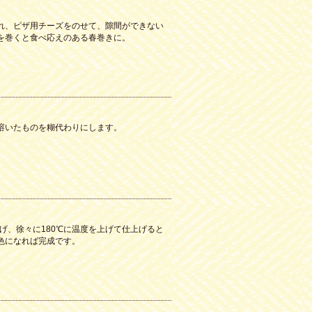
れ、ピザ用チーズをのせて、隙間ができない
を巻くと食べ応えのある春巻きに。
溶いたものを糊代わりにします。
揚げ、徐々に180℃に温度を上げて仕上げると
色になれば完成です。