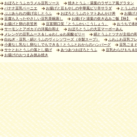
おぼろとうふカラメル豆乳ソース
焼きとうふ・湯葉のラザニア風グラタン
バナナ豆乳ベーニエ
お揚げと豆もやしの中華風ピリ辛サラダ
とうふの
ぶぶあられの揚げ出しとうふ
おぼろとうふのトマトあんかけ丼
お揚げ
豆腐も入ったやさしい豆乳茶碗蒸し
お揚げと湯葉の炊き込みご飯【秋】
お揚げと卵の衣笠丼
豆富開口笑「とうふかいこうしょう」
おうちで本
サーモンとアボカドの洋風白和え
おぼろとうふの大豆マーボーあん
メレンゲの豆乳ムース＆しゅわしゅわ炭酸ゼリー
絹とうふとツナが主役の
白ねぎ・豆乳・絹とうふのヴィシソワーズ（冷製スープ）
ふわふわ豆乳フ
小麦なし乳なし卵なしでもできる！とうふとおからのハンバーグ
豆乳ごま
サケとおとうふの落とし揚げ
あつあつおぼろとうふ
豆乳わらびもち＆
お揚げのおつまみ挟み焼き