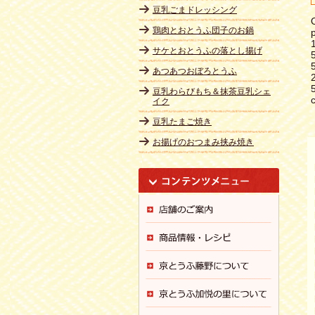
豆乳ごまドレッシング
鶏肉とおとうふ団子のお鍋
サケとおとうふの落とし揚げ
あつあつおぼろとうふ
2
豆乳わらびもち＆抹茶豆乳シェ
イク
豆乳たまご焼き
お揚げのおつまみ挟み焼き