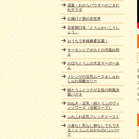
湯葉・おからパウダーのごまだ
れサラダ
お揚げと卵の衣笠丼
豆富開口笑「とうふかいこうし
ょう」
おうちで本格麻婆豆腐！
サーモンとアボカドの洋風白和
え
おぼろとうふの大豆マーボーあ
ん
メレンゲの豆乳ムース＆しゅわ
しゅわ炭酸ゼリー
絹とうふとツナが主役の和風冷
製パスタ
白ねぎ・豆乳・絹とうふのヴィ
シソワーズ（冷製スープ）
ふわふわ豆乳フレンチトースト
小麦なし乳なし卵なしでもでき
る！とうふとおからのハンバー
グ