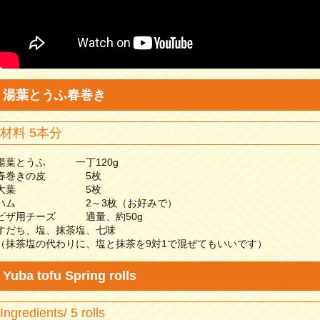
湯葉とうふ春巻き
材料 5本分
湯葉とうふ 一丁120g
春巻きの皮 5枚
大葉 5枚
ハム 2～3枚（お好みで）
ピザ用チーズ 適量、約50g
すだち、塩、抹茶塩、七味
（抹茶塩の代わりに、塩と抹茶を9対1で混ぜてもいいです）
Yuba tofu Spring rolls
Ingredients/ 5 rolls