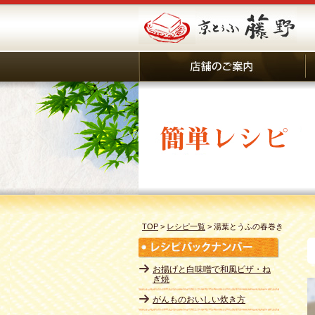
TOP
>
レシピ一覧
>
湯葉とうふの春巻き
お揚げと白味噌で和風ピザ・ね
ぎ焼
がんものおいしい炊き方