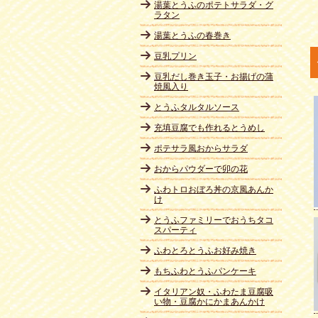
湯葉とうふのポテトサラダ・グ
ラタン
湯葉とうふの春巻き
豆乳プリン
豆乳だし巻き玉子・お揚げの蒲
焼風入り
とうふタルタルソース
充填豆腐でも作れるとうめし
ポテサラ風おからサラダ
おからパウダーで卯の花
ふわトロおぼろ丼の京風あんか
け
とうふファミリーでおうちタコ
スパーティ
ふわとろとうふお好み焼き
もちふわとうふパンケーキ
イタリアン奴・ふわたま豆腐吸
い物・豆腐かにかまあんかけ