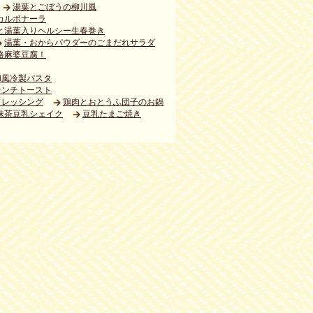
湯葉とごぼうの柳川風
カルボナーラ
と湯葉入りヘルシー生春巻き
湯葉・おからパウダーのごまだれサラダ
格麻婆豆腐！
和風冷製パスタ
レンチトースト
ドレッシング
鶏肉とおとうふ団子のお鍋
抹茶豆乳シェイク
豆乳たまご焼き