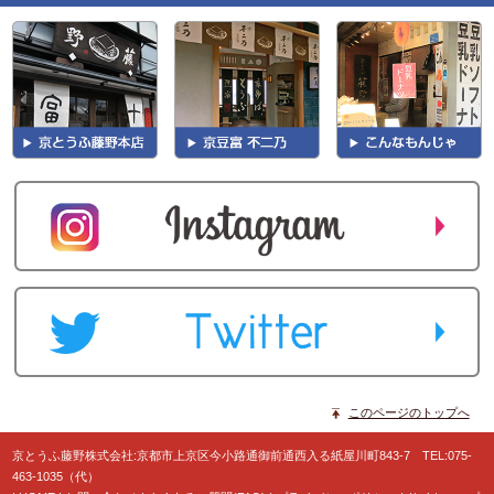
このページのトップへ
京とうふ藤野株式会社:京都市上京区今小路通御前通西入る紙屋川町843-7 TEL:075-
463-1035（代）