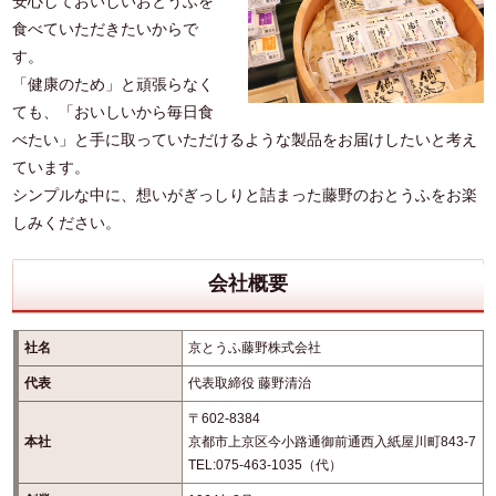
安心しておいしいおとうふを
食べていただきたいからで
す。
「健康のため」と頑張らなく
ても、「おいしいから毎日食
べたい」と手に取っていただけるような製品をお届けしたいと考え
ています。
シンプルな中に、想いがぎっしりと詰まった藤野のおとうふをお楽
しみください。
会社概要
社名
京とうふ藤野株式会社
代表
代表取締役 藤野清治
〒602-8384
本社
京都市上京区今小路通御前通西入紙屋川町843-7
TEL:075-463-1035（代）