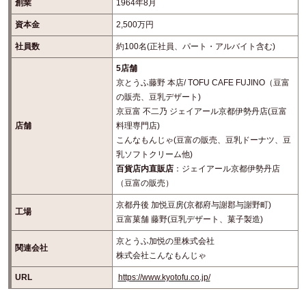
創業
1964年8月
資本金
2,500万円
社員数
約100名(正社員、パート・アルバイト含む)
5店舗
京とうふ藤野 本店/ TOFU CAFE FUJINO（豆富
の販売、豆乳デザート)
京豆富 不二乃 ジェイアール京都伊勢丹店(豆富
店舗
料理専門店)
こんなもんじゃ(豆富の販売、豆乳ドーナツ、豆
乳ソフトクリーム他)
百貨店内直販店
：ジェイアール京都伊勢丹店
（豆富の販売）
京都丹後 加悦豆房(京都府与謝郡与謝野町)
工場
豆富菓舗 藤野(豆乳デザート、菓子製造)
京とうふ加悦の里株式会社
関連会社
株式会社こんなもんじゃ
URL
https://www.kyotofu.co.jp/