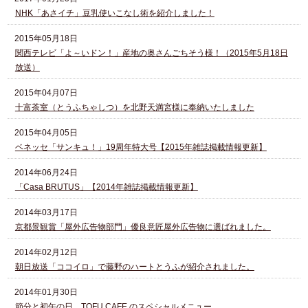
NHK「あさイチ」豆乳使いこなし術を紹介しました！
2015年05月18日
関西テレビ「よ～いドン！」産地の奥さんごちそう様！（2015年5月18日
放送）
2015年04月07日
十富茶室（とうふちゃしつ）を北野天満宮様に奉納いたしました
2015年04月05日
ベネッセ「サンキュ！」19周年特大号【2015年雑誌掲載情報更新】
2014年06月24日
「Casa BRUTUS」【2014年雑誌掲載情報更新】
2014年03月17日
京都景観賞「屋外広告物部門」優良意匠屋外広告物に選ばれました。
2014年02月12日
朝日放送「ココイロ」で藤野のハートとうふが紹介されました。
2014年01月30日
節分と初午の日、TOFU CAFE のスペシャルメニュー