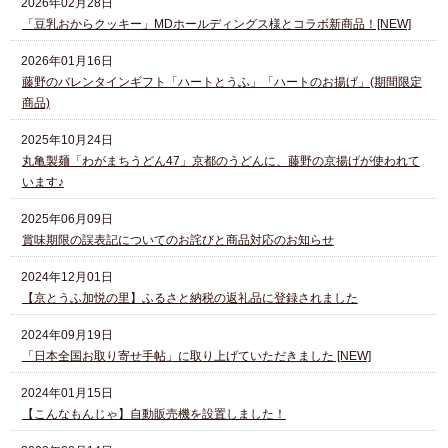
2026年02月28日
「豆乳おからクッキー」MDホールディングス様とコラボ新商品！[NEW]
2026年01月16日
藤野のバレンタインギフト「ハートとうふ」「ハートのお揚げ」(期間限定
商品)
2025年10月24日
丸亀製麺「わがまちうどん47」京都のうどんに、藤野の京揚げが使われて
います♪
2025年06月09日
賞味期限の誤表記についてのお詫びと商品対応のお知らせ
2024年12月01日
【京とうふ加悦の里】ふるさと納税の返礼品に登録されました
2024年09月19日
「日本全国お取り寄せ手帖」に取り上げていただきました [NEW]
2024年01月15日
【こんなもんじゃ】自動販売機を設置しました！