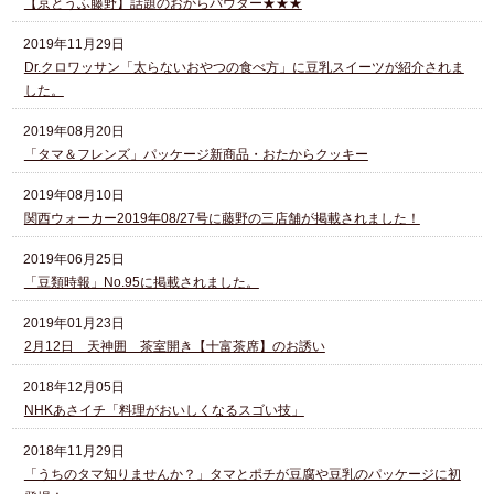
【京とうふ藤野】話題のおからパウダー★★★
2019年11月29日
Dr.クロワッサン「太らないおやつの食べ方」に豆乳スイーツが紹介されま
した。
2019年08月20日
「タマ＆フレンズ」パッケージ新商品・おたからクッキー
2019年08月10日
関西ウォーカー2019年08/27号に藤野の三店舗が掲載されました！
2019年06月25日
「豆類時報」No.95に掲載されました。
2019年01月23日
2月12日 天神囲 茶室開き【十富茶席】のお誘い
2018年12月05日
NHKあさイチ「料理がおいしくなるスゴい技」
2018年11月29日
「うちのタマ知りませんか？」タマとポチが豆腐や豆乳のパッケージに初