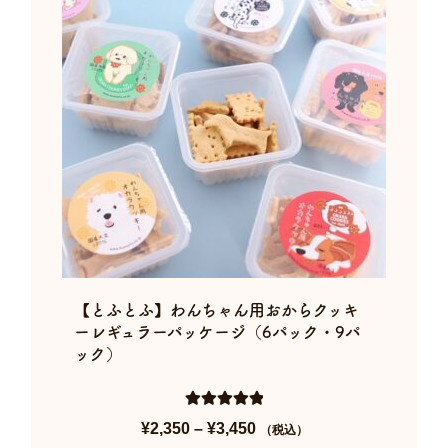
【とふとふ】わんちゃん用おからクッキ
ーレギュラーパッケージ（6パック・9パ
ック）
5段階中
5.00
¥
2,350
–
¥
3,450
価
（税込）
の評価