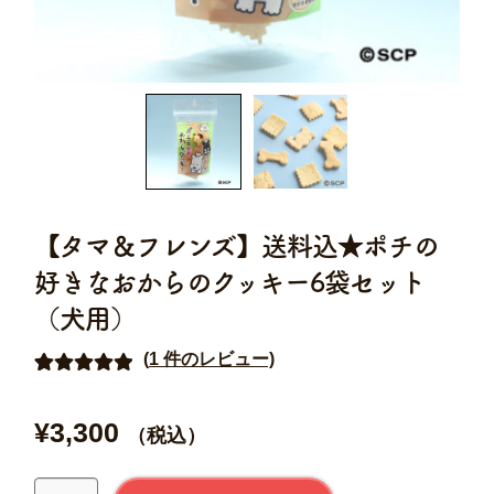
【タマ＆フレンズ】送料込★ポチの
好きなおからのクッキー6袋セット
（犬用）
(
1
件のレビュー)
1
件の利用者
評価に基づ
¥
3,300
（税込）
く5段階評価
のうち、
【タ