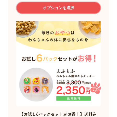
格
こ
帯:
オプションを選択
の
¥2,350
商
–
¥3,450
品
に
は
複
数
の
バ
リ
エ
ー
シ
ョ
ン
が
あ
り
ま
す。
【お試し6パックセットがお得！】送料込