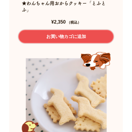
オ
★わんちゃん用おからクッキー「とふと
プ
ふ」
シ
ョ
¥
2,350
（税込）
ン
は
お買い物カゴに追加
商
品
ペ
ー
ジ
か
ら
選
択
で
き
ま
す