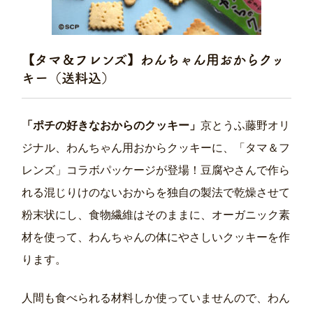
ッ
キ
ー
6
【タマ＆フレンズ】わんちゃん用おからクッ
袋
セ
キー（送料込）
ッ
ト
（犬
「ポチの好きなおからのクッキー」
京とうふ藤野オリ
用）
ジナル、わんちゃん用おからクッキーに、「タマ＆フ
個
レンズ」コラボパッケージが登場！豆腐やさんで作ら
れる混じりけのないおからを独自の製法で乾燥させて
粉末状にし、食物繊維はそのままに、オーガニック素
材を使って、わんちゃんの体にやさしいクッキーを作
ります。
人間も食べられる材料しか使っていませんので、わん