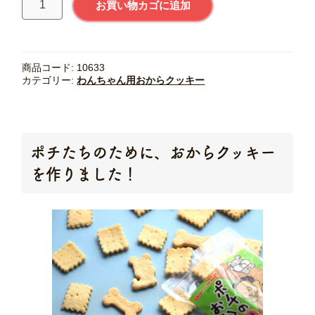
5.00
点
お買い物カゴに追加
マ
＆
フ
レ
商品コード:
10633
ン
カテゴリー:
わんちゃん用おからクッキー
ズ】
送
料
込
★
ポチたちのために、おからクッキー
ポ
を作りました！
チ
の
好
き
な
お
か
ら
の
ク